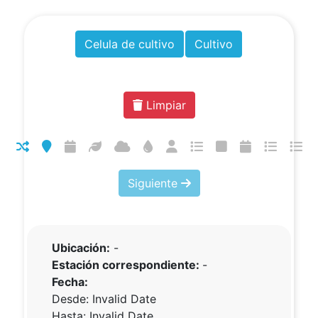
Celula de cultivo
Cultivo
Limpiar
Siguiente
Ubicación:
-
Estación correspondiente:
-
Fecha:
Desde:
Invalid Date
Hasta:
Invalid Date